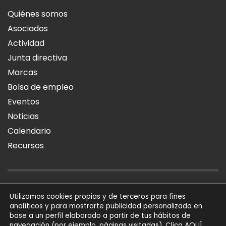
Quiénes somos
Asociados
Actividad
Junta directiva
Marcas
Bolsa de empleo
Eventos
Noticias
Calendario
Recursos
AVISO LEGAL
POLÍTICA DE PRIVACIDAD
POLÍTICA DE COOKIES
Utilizamos cookies propias y de terceros para fines
analíticos y para mostrarte publicidad personalizada en
SÍGUENOS
base a un perfil elaborado a partir de tus hábitos de
AQUÍ
navegación (por ejemplo, páginas visitadas). Clica