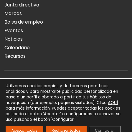
Junta directiva
Marcas
Bolsa de empleo
Eventos
Noticias
Calendario
Recursos
AVISO LEGAL
POLÍTICA DE PRIVACIDAD
POLÍTICA DE COOKIES
Utilizamos cookies propias y de terceros para fines
analíticos y para mostrarte publicidad personalizada en
SÍGUENOS
base a un perfil elaborado a partir de tus hábitos de
AQUÍ
navegación (por ejemplo, páginas visitadas). Clica
para más información. Puedes aceptar todas las cookies
AFIAL Asociación © 2026
pulsando el botón 'Aceptar' o configurarlas o rechazar su
Todos los derechos
uso pulsando el botón 'Configurar'.
reservados
Powered by
Trígono
Aceptar todas
Rechazar todas
Configurar