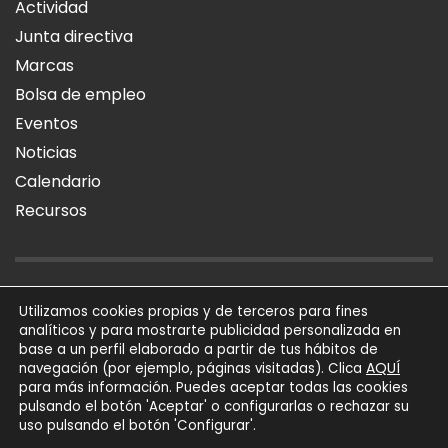
Actividad
Junta directiva
Marcas
Bolsa de empleo
Eventos
Noticias
Calendario
Recursos
AVISO LEGAL
POLÍTICA DE PRIVACIDAD
POLÍTICA DE COOKIES
Utilizamos cookies propias y de terceros para fines
analíticos y para mostrarte publicidad personalizada en
SÍGUENOS
base a un perfil elaborado a partir de tus hábitos de
AQUÍ
navegación (por ejemplo, páginas visitadas). Clica
para más información. Puedes aceptar todas las cookies
AFIAL Asociación © 2026
pulsando el botón 'Aceptar' o configurarlas o rechazar su
Todos los derechos
uso pulsando el botón 'Configurar'.
reservados