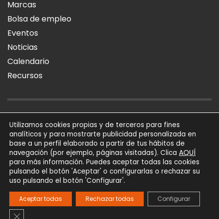
Marcas
Bolsa de empleo
Eventos
Noticias
Calendario
Recursos
AVISO LEGAL
POLÍTICA DE PRIVACIDAD
POLÍTICA DE COOKIES
Utilizamos cookies propias y de terceros para fines
analíticos y para mostrarte publicidad personalizada en
SÍGUENOS
base a un perfil elaborado a partir de tus hábitos de
AQUÍ
navegación (por ejemplo, páginas visitadas). Clica
para más información. Puedes aceptar todas las cookies
AFIAL Asociación © 2026
pulsando el botón 'Aceptar' o configurarlas o rechazar su
Todos los derechos
uso pulsando el botón 'Configurar'.
reservados
Powered by
Trígono
Aceptar todas
Rechazar todas
Configurar
Comunicación
Cerrar el banner de cookies RGPD