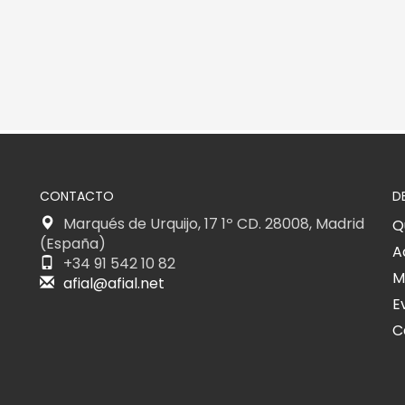
CONTACTO
D
Marqués de Urquijo, 17 1º CD. 28008, Madrid
Q
(España)
A
+34 91 542 10 82
M
afial@afial.net
E
C