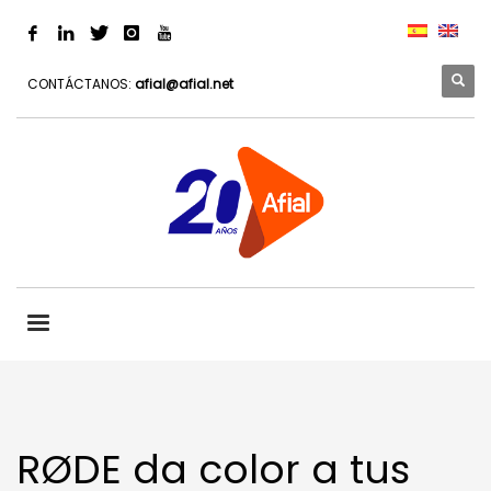
CONTÁCTANOS:
afial@afial.net
RØDE da color a tus