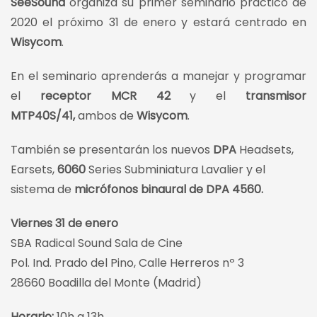
SeeSound
organiza su primer seminario práctico de
2020 el próximo 31 de enero y estará centrado en
Wisycom
.
En el seminario aprenderás a manejar y programar
el
receptor MCR 42
y el
transmisor
MTP40S/41,
ambos de
Wisycom
.
También se presentarán los nuevos
DPA
Headsets,
Earsets,
6060
Series Subminiatura Lavalier y el
sistema de
micrófonos binaural de DPA 4560.
Viernes 31 de enero
SBA Radical Sound Sala de Cine
Pol. Ind. Prado del Pino, Calle Herreros nº 3
28660 Boadilla del Monte (Madrid)
Horario:
10h a 13h.