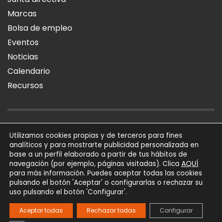
Marcas
Bolsa de empleo
Eventos
Noticias
Calendario
Recursos
AVISO LEGAL
POLÍTICA DE PRIVACIDAD
POLÍTICA DE COOKIES
Utilizamos cookies propias y de terceros para fines
analíticos y para mostrarte publicidad personalizada en
SÍGUENOS
base a un perfil elaborado a partir de tus hábitos de
AQUÍ
navegación (por ejemplo, páginas visitadas). Clica
para más información. Puedes aceptar todas las cookies
AFIAL Asociación © 2026
pulsando el botón 'Aceptar' o configurarlas o rechazar su
Todos los derechos
uso pulsando el botón 'Configurar'.
reservados
Powered by
Trígono
Aceptar todas
Rechazar todas
Configurar
Comunicación