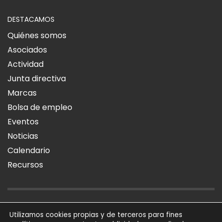
DESTACAMOS
Quiénes somos
Asociados
Actividad
Junta directiva
Marcas
Bolsa de empleo
Eventos
Noticias
Calendario
Recursos
AVISO LEGAL
POLÍTICA DE PRIVACIDAD
POLÍTICA DE COOKIES
Utilizamos cookies propias y de terceros para fines