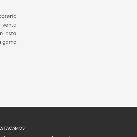
batería
 venta
n está
la gama
ESTACAMOS