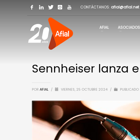
CONTÁCTANOS:
afial@afial.net
AFIAL
ASOCIADOS
Sennheiser lanza 
POR
AFIAL
/
VIERNES, 25 OCTUBRE 2024
/
PUBLICADO 