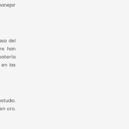
manejar
asa del
pre han
batería
 en las
studio.
en oro.