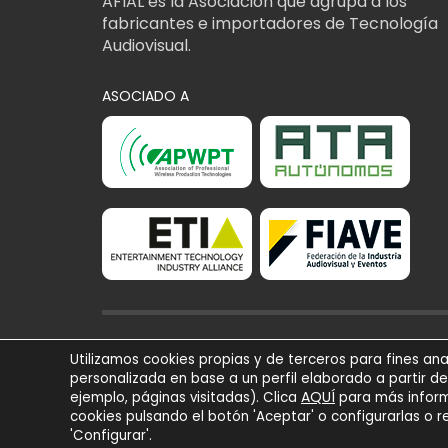
AFIAL es la Asociación que agrupa a los
fabricantes e importadores de Tecnología
Audiovisual.
ASOCIADO A
AFIAL Asociación © 2
Utilizamos cookies propias y de terceros para fines ana
Todos los derechos r
personalizada en base a un perfil elaborado a partir d
AQUÍ
Powered by
Trígono 
ejemplo, páginas visitadas). Clica
para más inform
cookies pulsando el botón 'Aceptar' o configurarlas o 
'Configurar'.