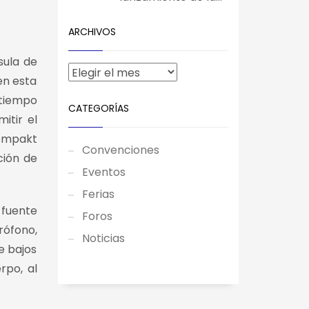
ARCHIVOS
sula de
ien esta
 tiempo
CATEGORÍAS
itir el
Kompakt
Convenciones
ción de
Eventos
Ferias
 fuente
Foros
rófono,
Noticias
e bajos
rpo, al