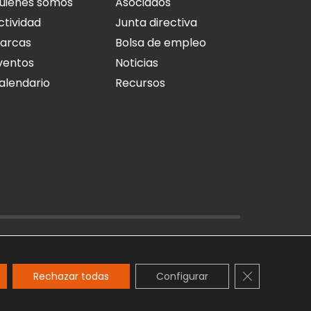
uiénes somos
Asociados
ctividad
Junta directiva
arcas
Bolsa de empleo
ventos
Noticias
alendario
Recursos
O LEGAL
POLÍTICA DE PRIVACIDAD
POLÍTICA DE COOKIES
Cerrar el ba
Rechazar todas
Configurar