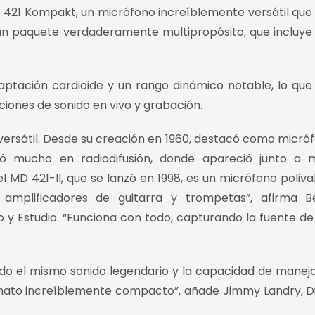
D 421 Kompakt, un micrófono increíblemente versátil que
un paquete verdaderamente multipropósito, que incluye 
tación cardioide y un rango dinámico notable, lo que
ciones de sonido en vivo y grabación.
versátil. Desde su creación en 1960, destacó como micró
izó mucho en radiodifusión, donde apareció junto a 
l MD 421-II, que se lanzó en 1998, es un micrófono poliva
amplificadores de guitarra y trompetas”, afirma B
y Estudio. “Funciona con todo, capturando la fuente de
o el mismo sonido legendario y la capacidad de maneja
rmato increíblemente compacto”, añade Jimmy Landry, D