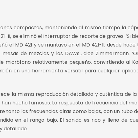
siones compactas, manteniendo al mismo tiempo la cáp
1-II, se eliminó el interruptor de recorte de graves. ‘Si b
señó el MD 421 y se mantuvo en el MD 421-II, desde hace
as mesas de mezclas y los DAWs’, dice Zimmermann. ‘Om
 de micrófono relativamente pequeño, convirtiendo al 
bién en una herramienta versátil para cualquier aplica
rece la misma reproducción detallada y auténtica de la
se han hecho famosos. La respuesta de frecuencia del mic
te tanto las frecuencias altas como bajas, con un tubo d
ida en el rango bajo. El sonido es rico y lleno de cue
 detallado.