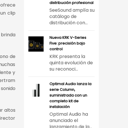
distribución profesional
 ofrece
SeeSound amplía su
un clip
catálogo de
distribución con...
 brinda
Nueva KRK V-Series
Five: precisión bajo
control
fono de
KRK presenta la
quinta evolución de
muchas
su reconoci...
lente y
ertram
Optimal Audio lanza la
 sonido
serie Column,
suministrada con un
completo kit de
instalación
r altos
Optimal Audio ha
irector
anunciado el
lanzamiento de la...