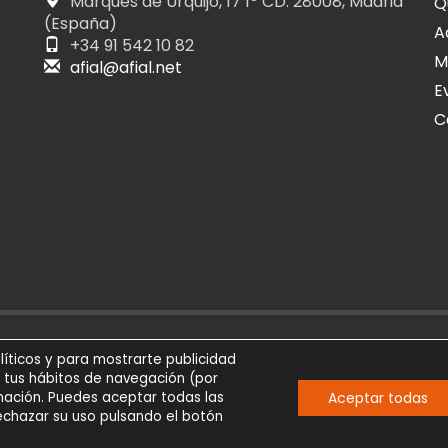
Marqués de Urquijo, 17 1º CD. 28008, Madrid
Q
(España)
A
+34 91 542 10 82
M
afial@afial.net
E
C
026
SÍGUENOS
AVIS
líticos y para mostrarte publicidad
eservados
e tus hábitos de navegación (por
Aceptar todas
Comunicación
ación. Puedes aceptar todas las
rechazar su uso pulsando el botón