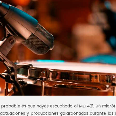
s probable es que hayas escuchado al MD 421, un micró
actuaciones y producciones galardonadas durante las 