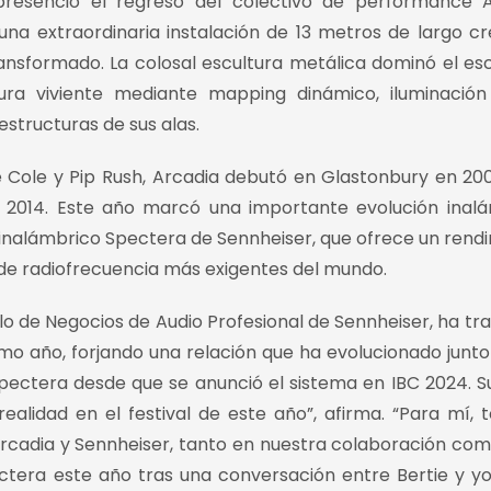
presenció el regreso del colectivo de performance 
una extraordinaria instalación de 13 metros de largo c
transformado. La colosal escultura metálica dominó el es
tura viviente mediante mapping dinámico, iluminació
estructuras de sus alas.
e Cole y Pip Rush, Arcadia debutó en Glastonbury en 20
2014. Este año marcó una importante evolución inalá
a inalámbrico Spectera de Sennheiser, que ofrece un rend
de radiofrecuencia más exigentes del mundo.
 de Negocios de Audio Profesional de Sennheiser, ha tr
o año, forjando una relación que ha evolucionado junto
pectera desde que se anunció el sistema en IBC 2024. Su
ealidad en el festival de este año”, afirma. “Para mí, 
 Arcadia y Sennheiser, tanto en nuestra colaboración com
ctera este año tras una conversación entre Bertie y y