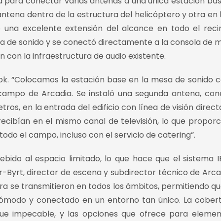
ma para conectar varias antenas a una única estación ba
ntena dentro de la estructura del helicóptero y otra en 
 una excelente extensión del alcance en todo el reci
esa de sonido y se conectó directamente a la consola de 
 con la infraestructura de audio existente.
 Cook. “Colocamos la estación base en la mesa de sonido 
campo de Arcadia. Se instaló una segunda antena, co
os, en la entrada del edificio con línea de visión direct
recibían en el mismo canal de televisión, lo que propor
todo el campo, incluso con el servicio de catering”.
bido al espacio limitado, lo que hace que el sistema 
-Byrt, director de escena y subdirector técnico de Arcad
ra se transmitieron en todos los ámbitos, permitiendo q
 cómodo y conectado en un entorno tan único. La cober
 fue impecable, y las opciones que ofrece para eleme