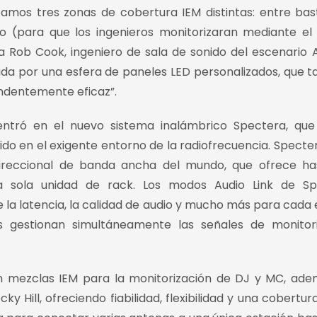
bamos tres zonas de cobertura IEM distintas: entre bas
do (para que los ingenieros monitorizaran mediante e
ca Rob Cook, ingeniero de sala de sonido del escenario 
ada por una esfera de paneles LED personalizados, que 
ndentemente eficaz”.
entró en el nuevo sistema inalámbrico Spectera, qu
do en el exigente entorno de la radiofrecuencia. Specter
idireccional de banda ancha del mundo, que ofrece h
na sola unidad de rack. Los modos Audio Link de Sp
 la latencia, la calidad de audio y mucho más para cada 
s gestionan simultáneamente las señales de monitor
n mezclas IEM para la monitorización de DJ y MC, ad
 Hill, ofreciendo fiabilidad, flexibilidad y una cobertura