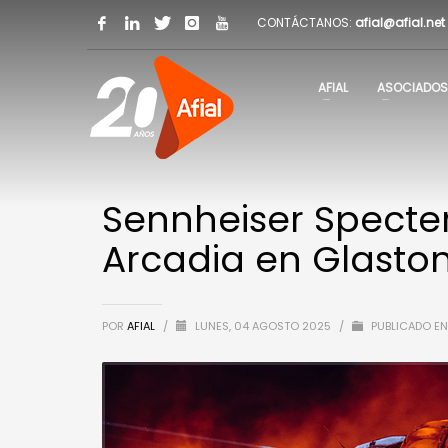
CONTÁCTANOS:
afial@afial.net
AFIAL
ASOCIADOS
Sennheiser Specter
Arcadia en Glasto
POR
AFIAL
/
LUNES, 04 AGOSTO 2025
/
PUBLICADO EN