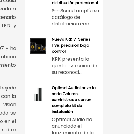
Arcadia
distribución profesional
reada a
SeeSound amplía su
cenario
catálogo de
distribución con...
n LED y
Nueva KRK V-Series
Five: precisión bajo
07 y ha
control
mbrica
KRK presenta la
imiento
quinta evolución de
su reconoci...
abajado
Optimal Audio lanza la
serie Column,
 con la
suministrada con un
 visión
completo kit de
instalación
todo se
Optimal Audio ha
o en el
anunciado el
o sobre
lanzamiento de la...