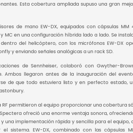
nantes. Esta cobertura ampliada supuso una gran mej
smisores de mano EW-DX, equipados con cápsulas MM 4
y MC en una configuración híbrida lado a lado. Se instal
 dentro del helicóptero, con los micrófonos EW-DX o
nfly y enviando señales analógicas a un rack SD.
licaciones de Sennheiser, colaboró con Gwyther-Brow
. Ambos llegaron antes de la inauguración del even
se de que todo estuviera listo y en perfecto estado, 
astonbury.
e la RF permitieron al equipo proporcionar una cobertura só
t. Spectera ofreció una enorme ventaja sonora, ofreciend
EM y una implementación rápida y sencilla para el equipo, 
ar el sistema. EW-DX, combinado con las cápsulas M