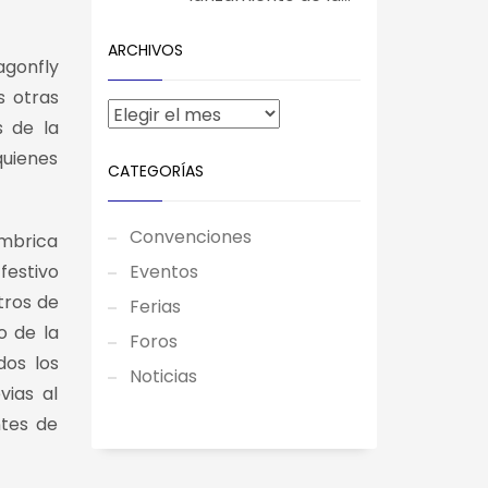
ARCHIVOS
agonfly
s otras
s de la
quienes
CATEGORÍAS
Convenciones
ámbrica
festivo
Eventos
tros de
Ferias
o de la
Foros
dos los
Noticias
vias al
ntes de