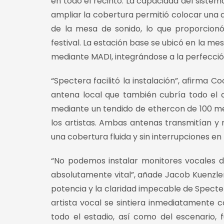
en todo el recinto. La capacidad del siste
ampliar la cobertura permitió colocar una a
de la mesa de sonido, lo que proporcionó
festival. La estación base se ubicó en la m
mediante MADI, integrándose a la perfección
“Spectera facilitó la instalación”, afirma
antena local que también cubría todo el 
mediante un tendido de ethercon de 100 metr
los artistas. Ambas antenas transmitían y 
una cobertura fluida y sin interrupciones en 
“No podemos instalar monitores vocales de
absolutamente vital”, añade Jacob Kuenzler
potencia y la claridad impecable de Specte
artista vocal se sintiera inmediatamente
todo el estadio, así como del escenario,