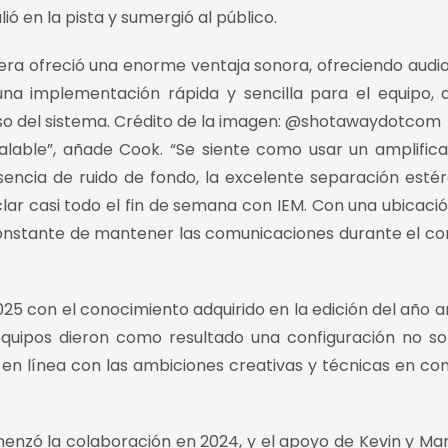
ó en la pista y sumergió al público.
era ofreció una enorme ventaja sonora, ofreciendo audio 
una implementación rápida y sencilla para el equipo, 
uso del sistema. Crédito de la imagen: @shotawaydotcom
ualable”, añade Cook. “Se siente como usar un amplific
sencia de ruido de fondo, la excelente separación estér
r casi todo el fin de semana con IEM. Con una ubicació
constante de mantener las comunicaciones durante el co
25 con el conocimiento adquirido en la edición del año an
 equipos dieron como resultado una configuración no s
o, en línea con las ambiciones creativas y técnicas en co
menzó la colaboración en 2024, y el apoyo de Kevin y Ma