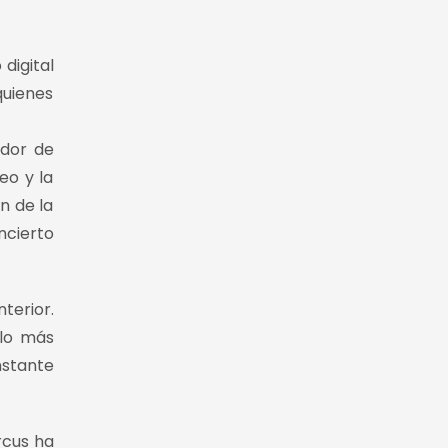
digital
quienes
ador de
eo y la
n de la
ncierto
terior.
olo más
nstante
rcus ha