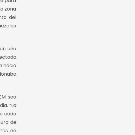
se para
la zona
nto del
mezclas
con una
nectada
a hacia
cionaba
IEM sea
ia. “La
ue cada
tura de
ntos de