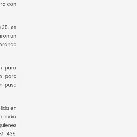
ora con
35, se
aron un
perando
n para
to para
un paso
lida en
o audio
quienes
M 435,