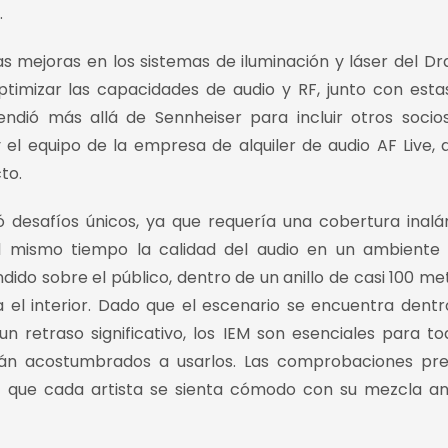
.
s mejoras en los sistemas de iluminación y láser del Dr
timizar las capacidades de audio y RF, junto con esta
endió más allá de Sennheiser para incluir otros socio
y el equipo de la empresa de alquiler de audio AF Live, 
to.
ó desafíos únicos, ya que requería una cobertura inal
l mismo tiempo la calidad del audio en un ambiente 
dido sobre el público, dentro de un anillo de casi 100 me
 el interior. Dado que el escenario se encuentra dentr
un retraso significativo, los IEM son esenciales para to
stán acostumbrados a usarlos. Las comprobaciones pre
r que cada artista se sienta cómodo con su mezcla a