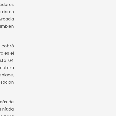
tidores
l mismo
Arcadia
también
e cobró
a es el
asta 64
ectera
enlace,
ización
emás de
 nítida