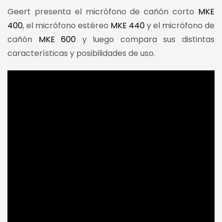
Geert presenta el micrófono de cañón corto
MKE
400
, el micrófono estéreo
MKE 440
y el micrófono de
cañón
MKE 600
y luego compara sus distintas
características y posibilidades de uso.