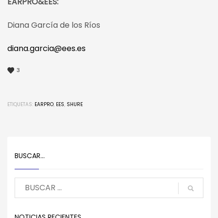
EARPRO&EES:
Diana García de los Ríos
diana.garcia@ees.es
3
ETIQUETAS:
EARPRO
,
EES
,
SHURE
BUSCAR…
NOTICIAS RECIENTES