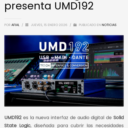
presenta UMD192
POR
AFIAL
/
JUEVES, 15 ENERO 2026
/
PUBLICADO EN
NOTICIAS
UMD192
es la nueva interfaz de audio digital de
Solid
State Logic
, diseñada para cubrir las necesidades