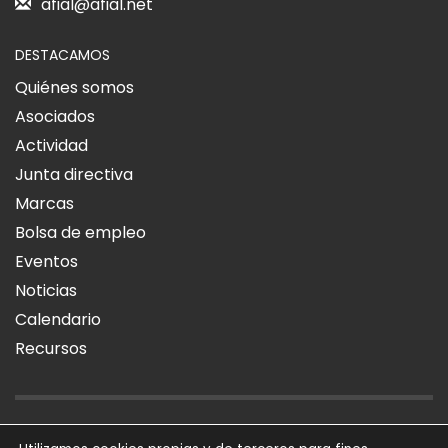
afial@afial.net
DESTACAMOS
Quiénes somos
Asociados
Actividad
Junta directiva
Marcas
Bolsa de empleo
Eventos
Noticias
Calendario
Recursos
AVISO LEGAL
POLÍTICA DE PRIVACIDAD
POLÍTICA DE COOKIES