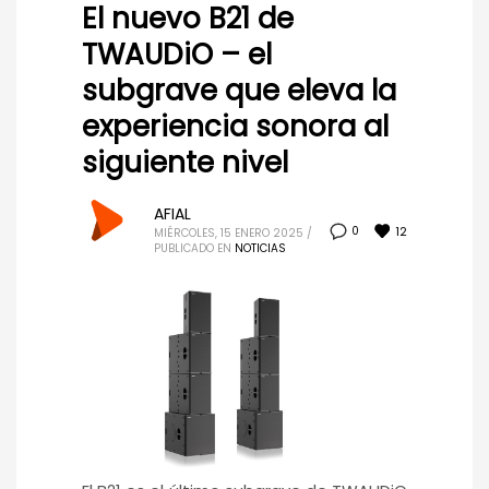
El nuevo B21 de
TWAUDiO – el
subgrave que eleva la
experiencia sonora al
siguiente nivel
AFIAL
12
0
MIÉRCOLES, 15 ENERO 2025
/
PUBLICADO EN
NOTICIAS