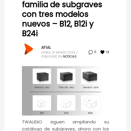
familia de subgraves
con tres modelos
nuevos – B12, B12i y
B24i
AFIAL
13
0
LUNES, 10 MARZO 2025
/
PUBLICADO EN
NOTICIAS
TWAUDiO siguen ampliando su
catálogo de subgraves, ahora con los