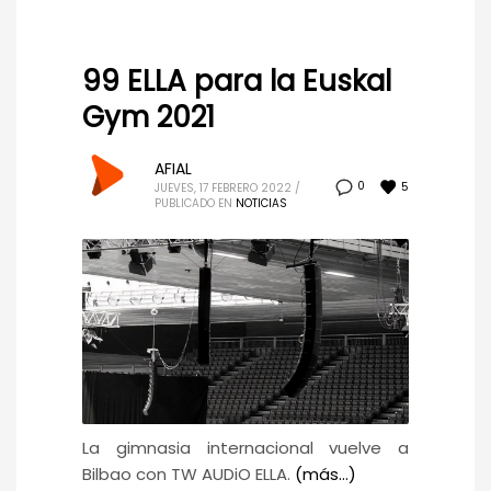
99 ELLA para la Euskal
Gym 2021
AFIAL
5
0
JUEVES, 17 FEBRERO 2022
/
PUBLICADO EN
NOTICIAS
La gimnasia internacional vuelve a
Bilbao con TW AUDiO ELLA.
(más…)