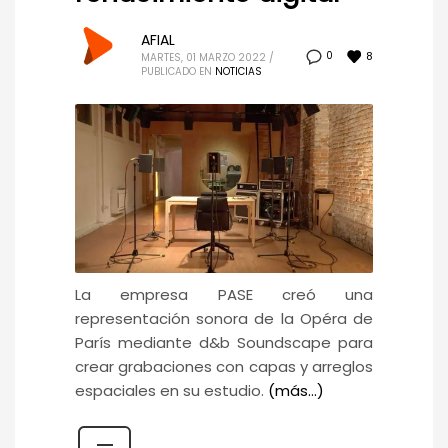
AFIAL
8
0
MARTES, 01 MARZO 2022
/
PUBLICADO EN
NOTICIAS
La empresa PASE creó una
representación sonora de la Opéra de
París mediante d&b Soundscape para
crear grabaciones con capas y arreglos
espaciales en su estudio.
(más…)