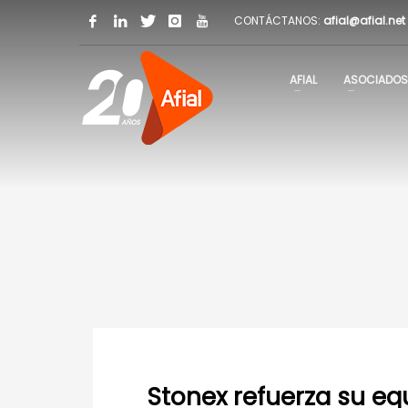
CONTÁCTANOS:
afial@afial.net
AFIAL
ASOCIADOS
Stonex refuerza su eq