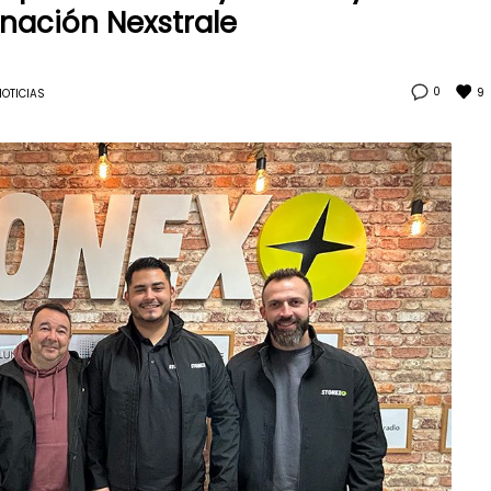
nación Nexstrale
9
0
OTICIAS