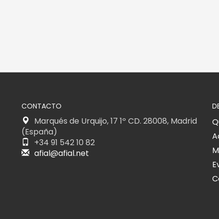
CONTACTO
D
Marqués de Urquijo, 17 1º CD. 28008, Madrid
Q
(España)
A
+34 91 542 10 82
M
afial@afial.net
E
C