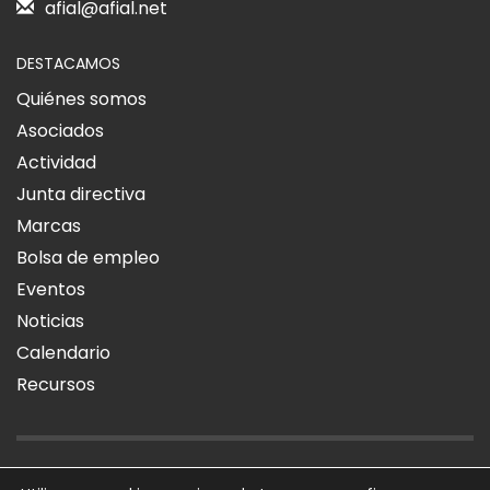
afial@afial.net
DESTACAMOS
Quiénes somos
Asociados
Actividad
Junta directiva
Marcas
Bolsa de empleo
Eventos
Noticias
Calendario
Recursos
AVISO LEGAL
POLÍTICA DE PRIVACIDAD
POLÍTICA DE COOKIES