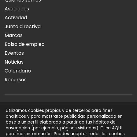
Asociados
Actividad
Junta directiva
Marcas
Bolsa de empleo
Eventos
Noticias
Calendario
Recursos
AVISO LEGAL
POLÍTICA DE PRIVACIDAD
POLÍTICA DE COOKIES
Utilizamos cookies propias y de terceros para fines
analíticos y para mostrarte publicidad personalizada en
SÍGUENOS
base a un perfil elaborado a partir de tus hábitos de
AQUÍ
navegación (por ejemplo, páginas visitadas). Clica
para más información. Puedes aceptar todas las cookies
AFIAL Asociación © 2026