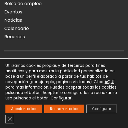
Bolsa de empleo
Eventos
Noticias
Calendario
Recursos
AVISO LEGAL
POLÍTICA DE PRIVACIDAD
POLÍTICA DE COOKIES
Utilizamos cookies propias y de terceros para fines
analíticos y para mostrarte publicidad personalizada en
SÍGUENOS
base a un perfil elaborado a partir de tus hábitos de
AQUÍ
navegación (por ejemplo, páginas visitadas). Clica
para más información. Puedes aceptar todas las cookies
AFIAL Asociación © 2026
pulsando el botón 'Aceptar' o configurarlas o rechazar su
Todos los derechos
uso pulsando el botón 'Configurar'.
reservados
Powered by
Trígono
Aceptar todas
Rechazar todas
Configurar
Comunicación
Cerrar el banner de cookies RGPD